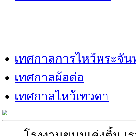
เทศกาลการไหว้พระจันท
เทศกาลผ้อต่อ
เทศกาลไหว้เทวดา
โรงงานขนมเค่งติ้น เ