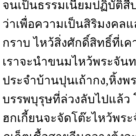
จนเป็นธรรมเนียมปฏิบัติสืบต
ว่าเพื่อความเป็นสิริมงคลแล
กราบ ไหว้สิ่งศักดิ์สิทธิ์ท
เราจะนำขนมไหว้พระจันทร์บูช
ประจำบ้านปุนเถ้ากง,หิ้งพ
บรรพบุรุษที่ล่วงลับไปแล้ว
ฮกเกี้ยนจะจัดโต๊ะไหว้พร