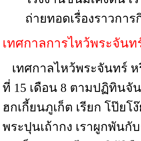
ถ่ายทอดเรื่องราวการ
เทศกาลการไหว้พระจันทร
เทศกาลไหว้พระจันทร์ หรือ 
ที่ 15 เดือน 8 ตามปฏิทินจั
ฮกเกี้ยนภูเก็ต เรียก โป๊ยโ
พระปุนเถ้ากง เราผูกพันกับ