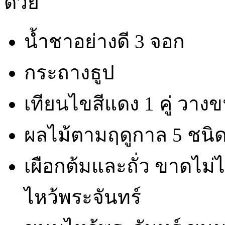
ด้วย
น้ำชาอย่างดี 3 จอก
กระถางธูป
เทียนไขสีแดง 1 คู่ วา
ผลไม้ตามฤดูกาล 5 ชนิ
เผือกต้มและถั่ว ขาดไม่
ไหว้พระจันทร์