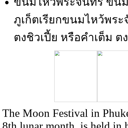
ขนมไหว้พระจันทร์ ขนม
ภูเก็ตเรียกขนมไหว้พระจ
ตงชิวเปี้ย หรือคำเต็ม ตง
The Moon Festival in Phuket
8th lunar month, is held i