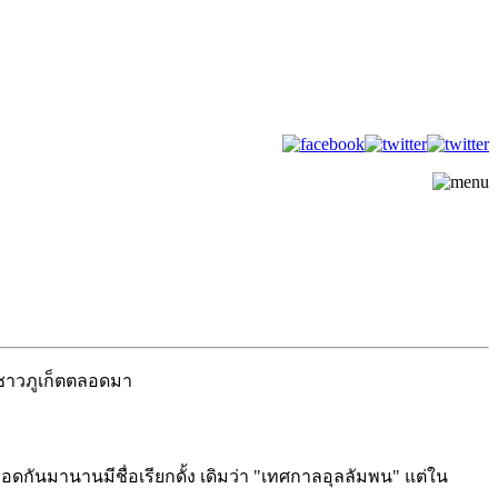
งชาวภูเก็ตตลอดมา
ันมานานมีชื่อเรียกดั้ง เดิมว่า "เทศกาลอุลลัมพน" แต่ใน