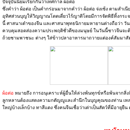
ปัจจุบันนิยมเรียกกันว่าเทศกาล ผ้อต่อ
ซึ่งคำว่า ผ้อต่อ เป็นคำกร่อนมาจากคำว่า ผ้อต่อ จ่งเซ้ง ตามสำเ
อุทิศส่วนบุญให้วิญญาณโดดเดี่ยวไร้ญาติโดยมีการจัดพิธีทิ้งกร
นี้ ศาสนาเต๋าของจีน และศาสนาพุทธนิกายมหายานต่างถือว่า วันขึ้น 
ควบคุมสอดส่องความประพฤติชั่วดีของมนุษย์ ในวันนี้ชาวจีนจะต
ถ้วยชามพาชนะ ต่างๆ ใส่ข้าวปลาอาหารมาถวายแต่องค์สัมมาสัม
ผ้อต่อ
หมายถึง การอนุเคราะห์ผู้อื่นให้ล่วงพ้นทุกข์หรือพ้นจากสิ
ลูกหลานต้องแสดงความกตัญญูและสำนึกในบุญคุณของท่าน เหล่านั้น
ใหญ่บ้างเล็กบ้าง ทาสีแดง ซึ่งคนจีนเชื่อว่าเต่าเป็นสัตว์ที่มีอาย