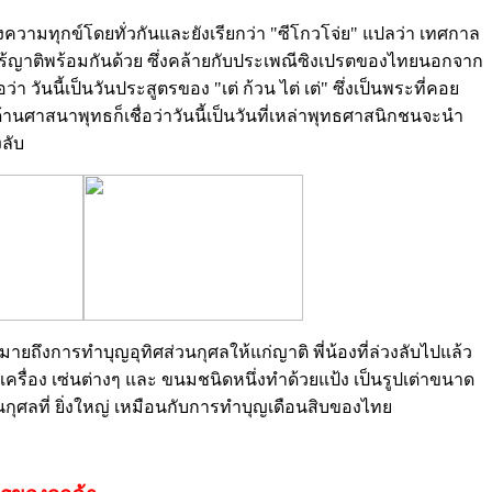
่งความทุกข์โดยทั่วกันและยังเรียกว่า "ซีโกวโจ่ย" แปลว่า เทศกาล
ณไร้ญาติพร้อมกันด้วย ซึ่งคล้ายกับประเพณีซิงเปรตของไทยนอกจาก
วันนี้เป็นวันประสูตรของ "เต่ ก้วน ไต่ เต่" ซึ่งเป็นพระที่คอย
ศาสนาพุทธก็เชื่อว่าวันนี้เป็นวันที่เหล่าพุทธศาสนิกชนจะนำ
ลับ
ายถึงการทำบุญอุทิศส่วนกุศลให้แก่ญาติ พี่น้องที่ล่วงลับไปแล้ว
ื่อง เซ่นต่างๆ และ ขนมชนิดหนึ่งทำด้วยแป้ง เป็นรูปเต่าขนาด
เป็นกุศลที่ ยิ่งใหญ่ เหมือนกับการทำบุญเดือนสิบของไทย