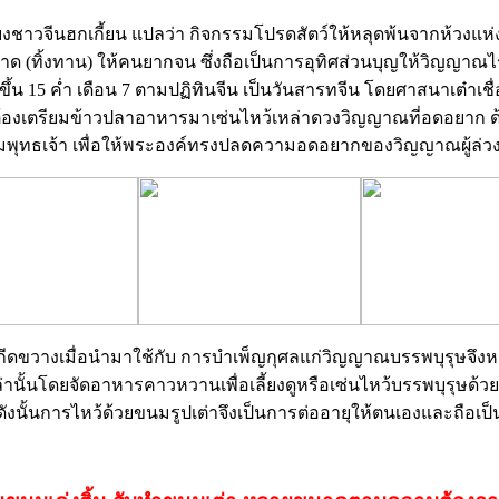
นียงชาวจีนฮกเกี้ยน แปลว่า กิจกรรมโปรดสัตว์ให้หลุดพ้นจากห้วงแห
ะจาด (ทิ้งทาน) ให้คนยากจน ซึ่งถือเป็นการอุทิศส่วนบุญให้วิญญา
15 ค่ำ เดือน 7 ตามปฏิทินจีน เป็นวันสารทจีน โดยศาสนาเต๋าเชื่อว่า 
้องเตรียมข้าวปลาอาหารมาเซ่นไหว้เหล่าดวงวิญญาณที่อดอยาก ด้าน
พุทธเจ้า เพื่อให้พระองค์ทรงปลดความอดอยากของวิญญาณผู้ล่วง
่งกีดขวางเมื่อนำมาใช้กับ การบำเพ็ญกุศลแก่วิญญาณบรรพบุรุษจึงหม
โดยจัดอาหารคาวหวานเพื่อเลี้ยงดูหรือเซ่นไหว้บรรพบุรุษด้วยเคร
ุยืน ดังนั้นการไหว้ด้วยขนมรูปเต่าจึงเป็นการต่ออายุให้ตนเองและถือ